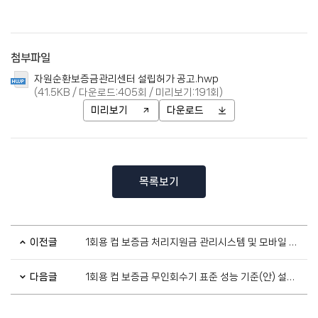
첨부파일
자원순환보증금관리센터 설립허가 공고.hwp
(41.5KB / 다운로드:405회 / 미리보기:191회)
미리보기
다운로드
목록보기
이전글
1회용 컵 보증금 처리지원금 관리시스템 및 모바일 APP 개발 사업 입찰공고
다음글
1회용 컵 보증금 무인회수기 표준 성능 기준(안) 설명회 개최