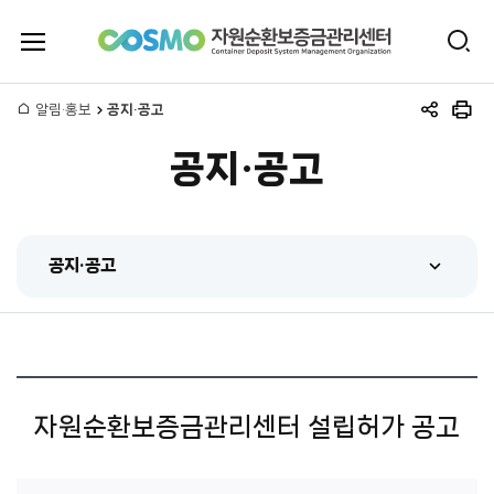
전
검
체
자
색
메
뉴
홈
알림·홍보
공지·공고
원
공
인
열
유
쇄
기
공지·공고
하
순
기
환
공지·공고
보
공지·공고
증
센터 동정
금
홍보동영상
관
자원순환보증금관리센터 설립허가 공고
간행물
리