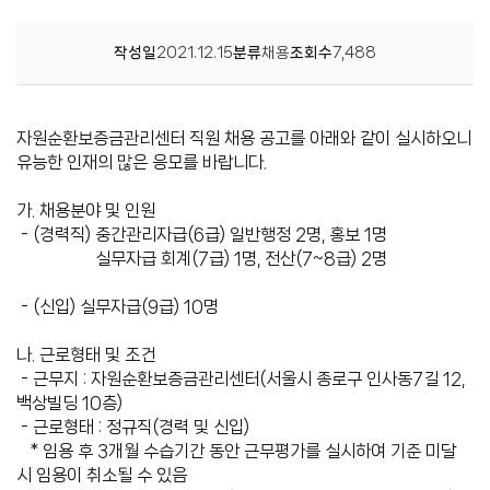
센
작성일
2021.12.15
분류
채용
조회수
7,488
터
자원순환보증금관리센터 직원 채용 공고를 아래와 같이 실시하오니
유능한 인재의 많은 응모를 바랍니다.
가. 채용분야 및 인원
- (경력직) 중간관리자급(6급) 일반행정 2명, 홍보 1명
실무자급 회계(7급) 1명, 전산(7~8급) 2명
- (신입) 실무자급(9급) 10명
나. 근로형태 및 조건
- 근무지 : 자원순환보증금관리센터(서울시 종로구 인사동7길 12,
백상빌딩 10층)
- 근로형태 : 정규직(경력 및 신입)
* 임용 후 3개월 수습기간 동안 근무평가를 실시하여 기준 미달
시 임용이 취소될 수 있음