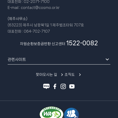
대표전화 :
02-2071-7100
E-mail :
contact@cosmo.or.kr
(제주사무소)
(63223) 제주시 남광북1길 1 제주법조타워 707호
대표전화 :
064-702-7107
1522-0082
자원순환보증금반환 신고센터
관련사이트
찾아오시는 길
조직도
블
페
인
유
로
이
스
튜
그
스
타
브
북
그
램