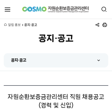
전
검
체
자
색
메
뉴
홈
알림·홍보
공지·공고
원
공
인
열
유
쇄
기
공지·공고
하
순
기
환
공지·공고
보
공지·공고
증
센터 동정
금
홍보동영상
관
자원순환보증금관리센터 직원 채용공고
간행물
(경력 및 신입)
리