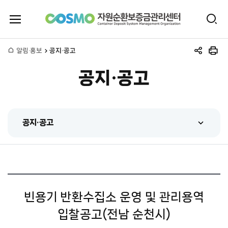
전
검
체
자
색
메
뉴
홈
알림·홍보
공지·공고
원
공
인
열
유
쇄
기
공지·공고
하
순
기
환
공지·공고
보
공지·공고
증
센터 동정
금
홍보동영상
관
빈용기 반환수집소 운영 및 관리용역
간행물
입찰공고(전남 순천시)
리