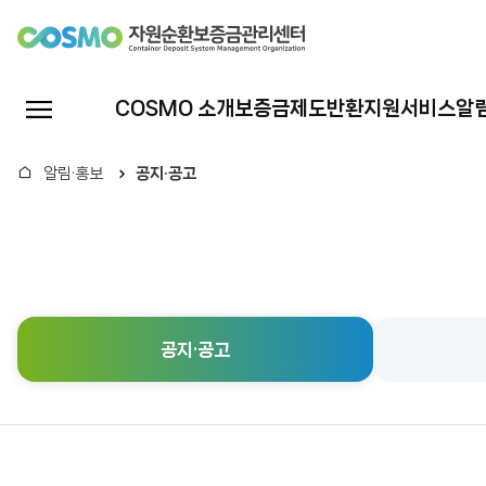
자
원
전
COSMO 소개
보증금제도
반환지원서비스
알
체
순
메
홈
알림·홍보
공지·공고
뉴
환
열
기
보
증
공지·공고
금
관
리