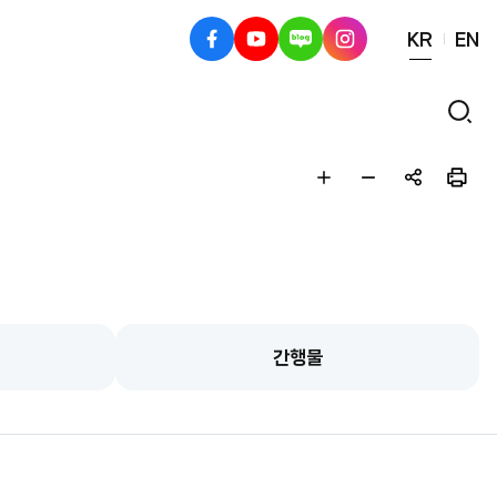
KR
EN
페
유
블
인
이
튜
로
스
스
브
그
타
검
북
그
색
램
글
글
공
인
자
자
유
쇄
크
작
하
게
게
기
간행물