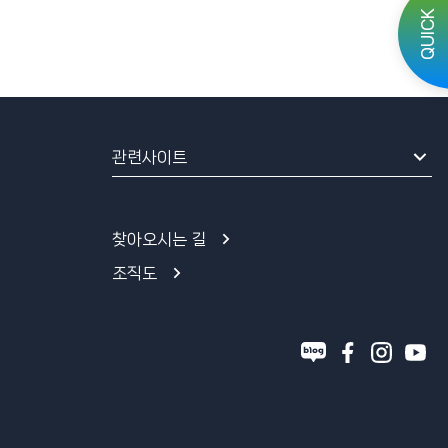
QUICK
관련사이트
찾아오시는 길
조직도
블
페
인
유
로
이
스
튜
그
스
타
브
북
그
램