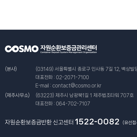
(본사)
(03149) 서울특별시 종로구 인사동 7길 12, 백상빌딩
대표전화 :
02-2071-7100
E-mail :
contact@cosmo.or.kr
(제주사무소)
(63223) 제주시 남광북1길 1 제주법조타워 707호
대표전화 :
064-702-7107
1522-0082
자원순환보증금반환 신고센터
(유선접