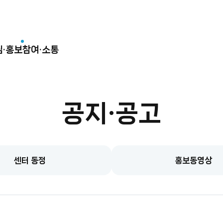
림·홍보
참여·소통
공지·공고
센터 동정
홍보동영상