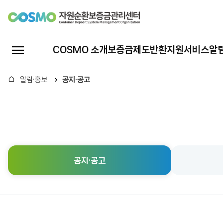
자
원
전
COSMO 소개
보증금제도
반환지원서비스
알
체
순
메
홈
알림·홍보
공지·공고
뉴
환
열
기
보
증
공지·공고
금
관
리