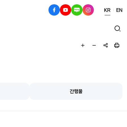
KR
EN
페
유
블
인
이
튜
로
스
스
브
그
타
검
북
그
색
램
글
글
공
인
자
자
유
쇄
크
작
하
게
게
기
간행물