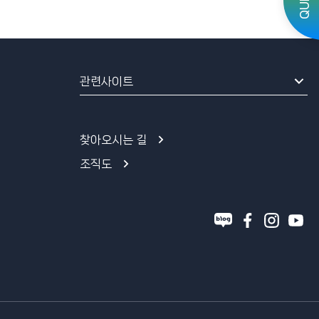
QUICK
관련사이트
찾아오시는 길
조직도
블
페
인
유
로
이
스
튜
그
스
타
브
북
그
램