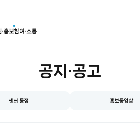
림·홍보
참여·소통
공지·공고
센터 동정
홍보동영상