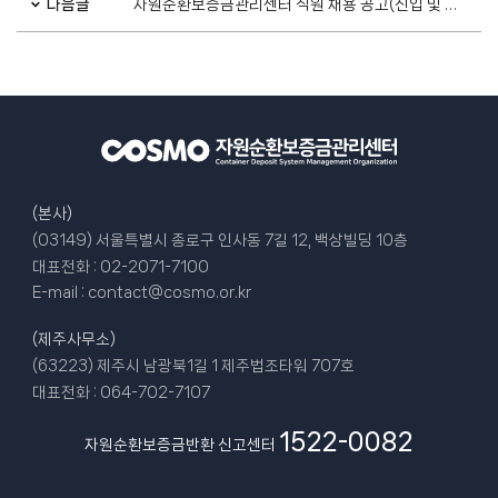
다음글
자원순환보증금관리센터 직원 채용 공고(신입 및 경력)
(본사)
(03149) 서울특별시 종로구 인사동 7길 12, 백상빌딩 10층
대표전화 :
02-2071-7100
E-mail :
contact@cosmo.or.kr
(제주사무소)
(63223) 제주시 남광북1길 1 제주법조타워 707호
대표전화 :
064-702-7107
1522-0082
자원순환보증금반환 신고센터