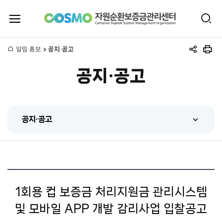
전
검
체
자
색
메
뉴
홈
알림·홍보
공지·공고
원
공
인
열
유
쇄
기
공지·공고
하
순
기
환
공지·공고
보
공지·공고
증
센터 동정
금
홍보동영상
관
1회용 컵 보증금 처리지원금 관리시스템
간행물
및 모바일 APP 개발 감리사업 입찰공고
리