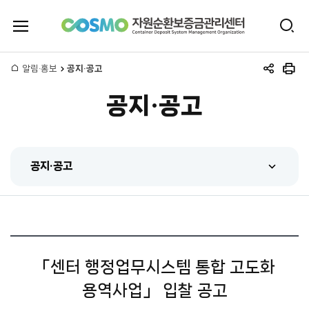
전
검
체
자
색
메
뉴
홈
알림·홍보
공지·공고
원
공
인
열
유
쇄
기
공지·공고
하
순
기
환
공지·공고
보
공지·공고
증
센터 동정
금
홍보동영상
관
「센터 행정업무시스템 통합 고도화
간행물
용역사업」 입찰 공고
리