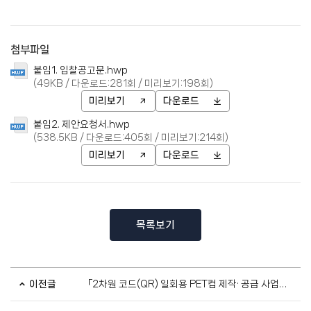
첨부파일
붙임1. 입찰공고문.hwp
(49KB / 다운로드:281회 / 미리보기:198회)
미리보기
다운로드
붙임2. 제안요청서.hwp
(538.5KB / 다운로드:405회 / 미리보기:214회)
미리보기
다운로드
목록보기
이전글
「2차원 코드(QR) 일회용 PET컵 제작· 공급 사업」 입찰 공고