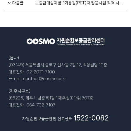
다음글
보증금대상제품 1회용컵(PET) 재활용사업 적격 사업자 공지
(본사)
(03149) 서울특별시 종로구 인사동 7길 12, 백상빌딩 10층
대표전화 :
02-2071-7100
E-mail :
contact@cosmo.or.kr
(제주사무소)
(63223) 제주시 남광북1길 1 제주법조타워 707호
대표전화 :
064-702-7107
1522-0082
자원순환보증금반환 신고센터