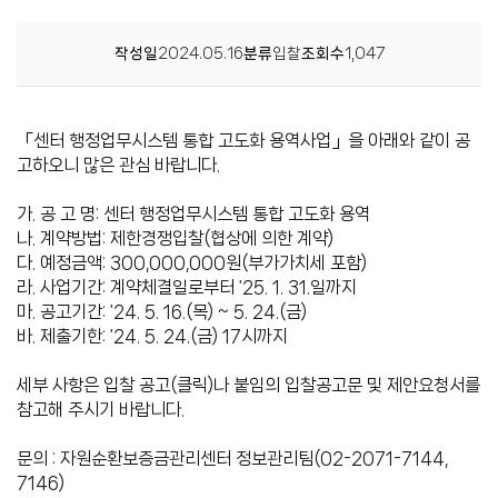
센
작성일
2024.05.16
분류
입찰
조회수
1,047
터
「센터 행정업무시스템 통합 고도화 용역사업」을 아래와 같이 공
고하오니 많은 관심 바랍니다.
가. 공 고 명: 센터 행정업무시스템 통합 고도화 용역
나. 계약방법: 제한경쟁입찰(협상에 의한 계약)
다. 예정금액: 300,000,000원(부가가치세 포함)
라. 사업기간: 계약체결일로부터 '25. 1. 31.일까지
마. 공고기간: '24. 5. 16.(목) ~ 5. 24.(금)
바. 제출기한: '24. 5. 24.(금) 17시까지
세부 사항은 입찰 공고(
클릭
)나 붙임의 입찰공고문 및 제안요청서를
참고해 주시기 바랍니다.
문의 : 자원순환보증금관리센터 정보관리팀(02-2071-7144,
7146)