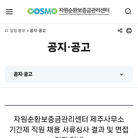
전
검
체
자
색
메
뉴
홈
알림·홍보
공지·공고
원
공
인
열
유
쇄
기
공지·공고
하
순
기
환
공지·공고
보
공지·공고
증
센터 동정
금
홍보동영상
관
자원순환보증금관리센터 제주사무소
간행물
기간제 직원 채용 서류심사 결과 및 면접
리