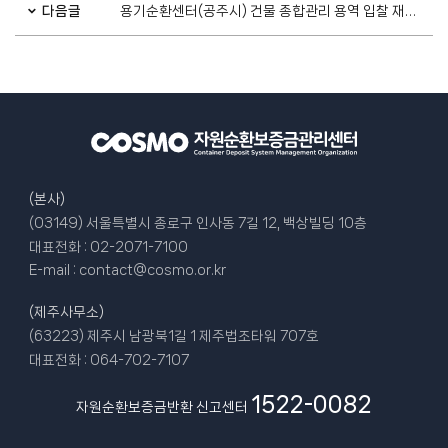
다음글
용기순환센터(공주시) 건물 종합관리 용역 입찰 재공고
(본사)
(03149) 서울특별시 종로구 인사동 7길 12, 백상빌딩 10층
대표전화 :
02-2071-7100
E-mail :
contact@cosmo.or.kr
(제주사무소)
(63223) 제주시 남광북1길 1 제주법조타워 707호
대표전화 :
064-702-7107
1522-0082
자원순환보증금반환 신고센터