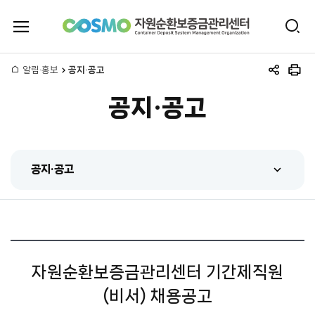
전
검
체
자
색
메
뉴
홈
알림·홍보
공지·공고
원
공
인
열
유
쇄
기
공지·공고
하
순
기
환
공지·공고
보
공지·공고
증
센터 동정
금
홍보동영상
관
자원순환보증금관리센터 기간제직원
간행물
(비서) 채용공고
리