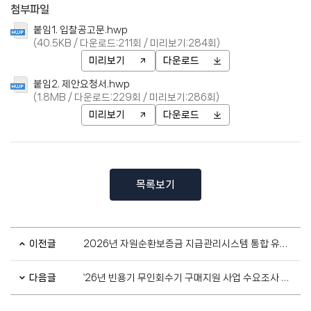
첨부파일
붙임1. 입찰공고문.hwp
(40.5KB / 다운로드:211회 / 미리보기:284회)
미리보기
다운로드
붙임2. 제안요청서.hwp
(1.8MB / 다운로드:229회 / 미리보기:286회)
미리보기
다운로드
목록보기
이전글
2026년 자원순환보증금 지급관리시스템 통합 유지관리 용역 재공고
다음글
'26년 빈용기 무인회수기 구매지원 사업 수요조사 안내(~2.27.(금))