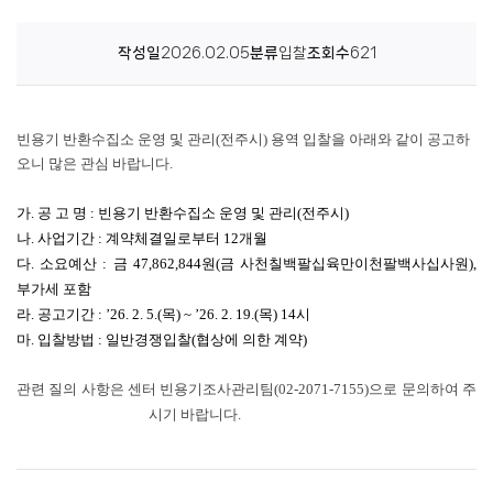
센
작성일
2026.02.05
분류
입찰
조회수
621
터
빈용기 반환수집소 운영 및 관리(전주시) 용역 입찰을 아래와 같이 공고하
오니
많은 관심 바랍니다.
가. 공 고 명 : 빈용기 반환수집소 운영 및 관리(전주시)
나. 사업기간 : 계약체결일로부터 12개월
다. 소요예산 : 금 47,862,844원(금 사천칠백팔십육만이천팔백사십사원),
부가세 포함
라. 공고기간 :
’
26. 2. 5.(목) ~
’
26. 2. 19.(목) 14시
마. 입찰방법 : 일반경쟁입찰(협상에 의한 계약)
관련 질의 사항은 센터 빈용기조사관리팀(02-2071-7155)으로 문의하여 주
시기 바랍니다.