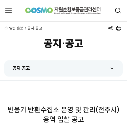
전
검
체
자
색
메
뉴
홈
알림·홍보
공지·공고
원
공
인
열
유
쇄
기
공지·공고
하
순
기
환
공지·공고
보
공지·공고
증
센터 동정
금
홍보동영상
관
빈용기 반환수집소 운영 및 관리(전주시)
간행물
용역 입찰 공고
리