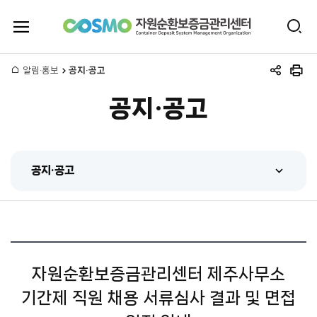
전
검
체
자
색
메
뉴
홈
알림·홍보
공지·공고
원
공
인
열
유
쇄
기
공지·공고
하
순
기
환
공지·공고
보
공지·공고
증
센터 동정
금
홍보동영상
관
자원순환보증금관리센터 제주사무소
간행물
기간제 직원 채용 서류심사 결과 및 면접
리