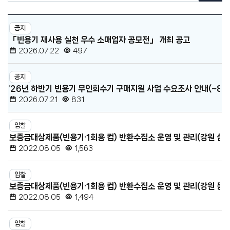
·
센
공
공
고
공지
지
터
「빈용기 재사용 실천 우수 소매업자 공모전」 개최 공고
검
·
색
2026.07.22
497
공
고
공지
목
'26년 하반기 빈용기 무인회수기 구매지원 사업 수요조사 안내(~8.21
록
2026.07.21
831
-
번
입찰
호,
보증금대상제품(빈용기·1회용 컵) 반환수집소 운영 및 관리(강원 삼척
분
2022.08.05
1,563
류,
제
입찰
보증금대상제품(빈용기·1회용 컵) 반환수집소 운영 및 관리(강원 동해
목,
2022.08.05
1,494
등
록
입찰
일,