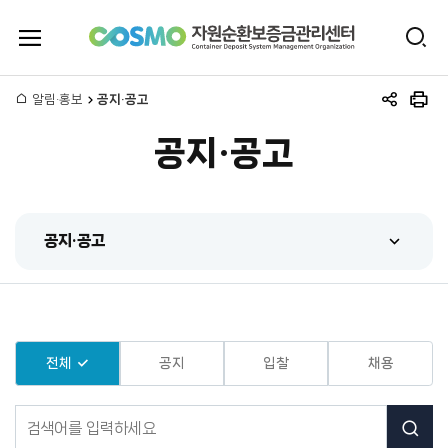
전
검
체
자
색
메
뉴
홈
알림·홍보
공지·공고
원
공
인
열
유
쇄
기
공지·공고
하
순
기
환
공지·공고
보
공지·공고
증
센터 동정
금
홍보동영상
전체
공지
입찰
채용
관
간행물
공
리
지