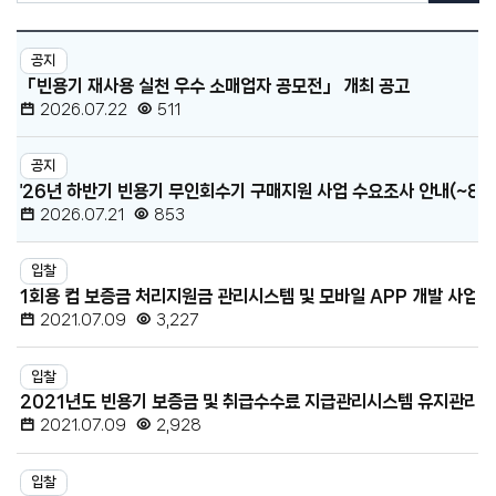
·
센
공
공
고
공지
지
터
「빈용기 재사용 실천 우수 소매업자 공모전」 개최 공고
검
·
색
2026.07.22
511
공
고
공지
목
'26년 하반기 빈용기 무인회수기 구매지원 사업 수요조사 안내(~8.21
록
2026.07.21
853
-
번
입찰
호,
1회용 컵 보증금 처리지원금 관리시스템 및 모바일 APP 개발 사업 
분
2021.07.09
3,227
류,
제
입찰
2021년도 빈용기 보증금 및 취급수수료 지급관리시스템 유지관리 
목,
2021.07.09
2,928
등
록
입찰
일,