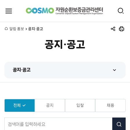
전
검
체
자
색
메
뉴
홈
알림·홍보
공지·공고
원
공
인
열
유
쇄
기
공지·공고
하
순
기
환
공지·공고
보
공지·공고
증
센터 동정
금
홍보동영상
전체
공지
입찰
채용
관
간행물
공
리
지