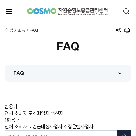
전
검
체
자
색
메
뉴
홈
참여·소통
FAQ
원
공
인
열
유
쇄
기
FAQ
하
순
기
환
FAQ
보
FAQ
증
Q&A
금
빈
빈용기
관련법규
용
전체
소비자
도소매업자
생산자
관
시스템매뉴얼
기
1
1회용 컵
회
전체
소비자
보증금대상사업자
수집운반사업자
리
용
FAQ