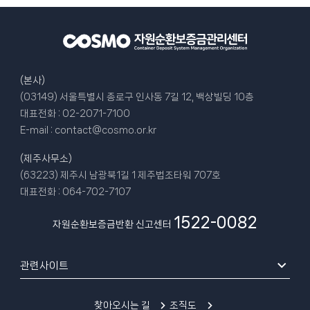
(본사)
(03149) 서울특별시 종로구 인사동 7길 12, 백상빌딩 10층
대표전화 :
02-2071-7100
E-mail :
contact@cosmo.or.kr
(제주사무소)
(63223) 제주시 남광북1길 1 제주법조타워 707호
대표전화 :
064-702-7107
1522-0082
자원순환보증금반환 신고센터
관련사이트
찾아오시는 길
조직도