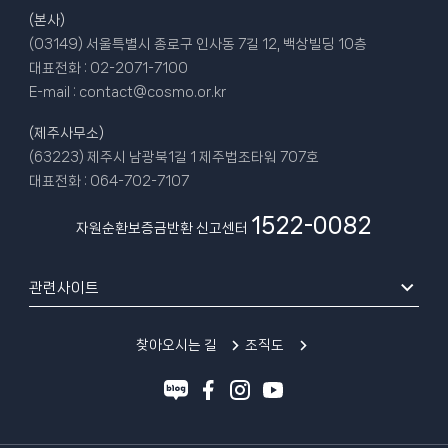
(본사)
(03149) 서울특별시 종로구 인사동 7길 12, 백상빌딩 10층
대표전화 :
02-2071-7100
E-mail :
contact@cosmo.or.kr
(제주사무소)
(63223) 제주시 남광북1길 1 제주법조타워 707호
대표전화 :
064-702-7107
1522-0082
자원순환보증금반환 신고센터
관련사이트
찾아오시는 길
조직도
블
페
인
유
로
이
스
튜
그
스
타
브