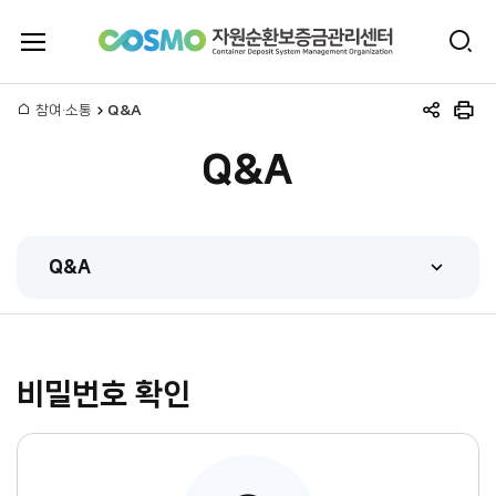
전
검
체
자
색
메
뉴
홈
참여·소통
Q&A
원
공
인
열
유
쇄
기
Q&A
하
순
기
환
Q&A
보
FAQ
증
Q&A
금
비밀번호 확인
관련법규
관
시스템매뉴얼
리