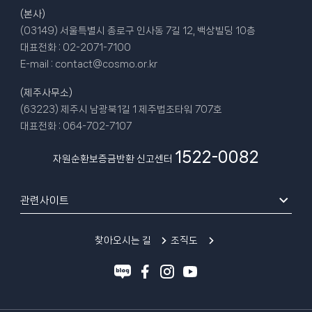
(본사)
(03149) 서울특별시 종로구 인사동 7길 12, 백상빌딩 10층
대표전화 :
02-2071-7100
E-mail :
contact@cosmo.or.kr
(제주사무소)
(63223) 제주시 남광북1길 1 제주법조타워 707호
대표전화 :
064-702-7107
1522-0082
자원순환보증금반환 신고센터
관련사이트
찾아오시는 길
조직도
블
페
인
유
로
이
스
튜
그
스
타
브