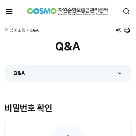
전
검
체
자
색
메
뉴
홈
참여·소통
Q&A
원
공
인
열
유
쇄
기
Q&A
하
순
기
환
Q&A
보
FAQ
증
Q&A
금
비밀번호 확인
관련법규
관
시스템매뉴얼
리