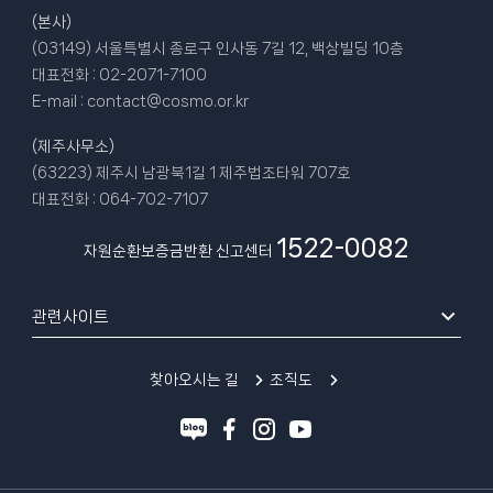
(본사)
(03149) 서울특별시 종로구 인사동 7길 12, 백상빌딩 10층
대표전화 :
02-2071-7100
E-mail :
contact@cosmo.or.kr
(제주사무소)
(63223) 제주시 남광북1길 1 제주법조타워 707호
대표전화 :
064-702-7107
1522-0082
자원순환보증금반환 신고센터
관련사이트
찾아오시는 길
조직도
블
페
인
유
로
이
스
튜
그
스
타
브