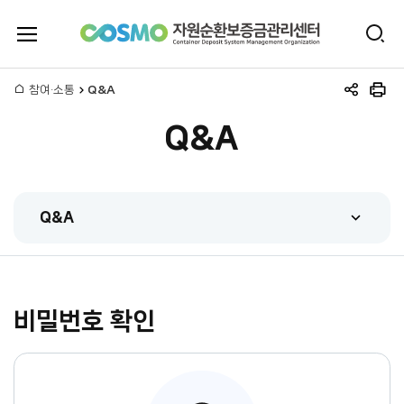
전
검
체
자
색
메
뉴
홈
참여·소통
Q&A
원
공
인
열
유
쇄
기
Q&A
하
순
기
환
Q&A
보
FAQ
증
Q&A
금
비밀번호 확인
관련법규
관
시스템매뉴얼
리