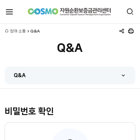
전
검
체
자
색
메
뉴
홈
참여·소통
Q&A
원
공
인
열
유
쇄
기
Q&A
하
순
기
환
Q&A
보
FAQ
증
Q&A
금
비밀번호 확인
관련법규
관
시스템매뉴얼
리