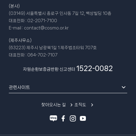
(본사)
(03149) 서울특별시 종로구 인사동 7길 12, 백상빌딩 10층
대표전화 :
02-2071-7100
E-mail :
contact@cosmo.or.kr
(제주사무소)
(63223) 제주시 남광북1길 1 제주법조타워 707호
대표전화 :
064-702-7107
1522-0082
자원순환보증금반환 신고센터
관련사이트
찾아오시는 길
조직도
블
페
인
유
로
이
스
튜
그
스
타
브