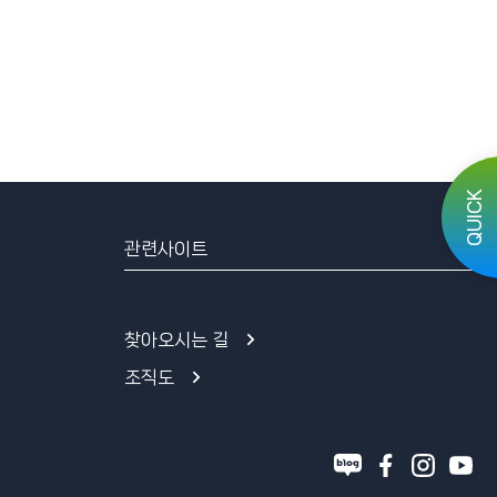
QUICK
관련사이트
찾아오시는 길
조직도
블
페
인
유
로
이
스
튜