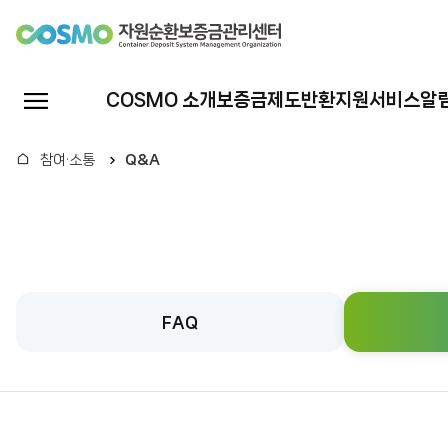
자
원
전
COSMO 소개
보증금제도
반환지원서비스
알
체
순
메
홈
참여·소통
Q&A
뉴
환
열
기
보
증
FAQ
금
관
리