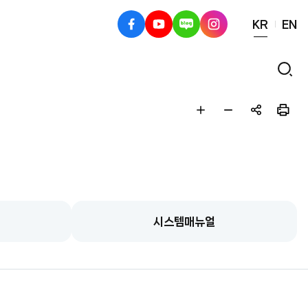
KR
EN
페
유
블
인
이
튜
로
스
스
브
그
타
검
북
그
색
램
글
글
공
인
자
자
유
쇄
크
작
하
게
게
기
시스템매뉴얼