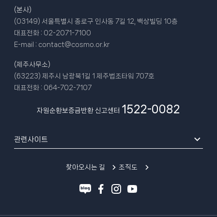
(본사)
(03149) 서울특별시 종로구 인사동 7길 12, 백상빌딩 10층
대표전화 :
02-2071-7100
E-mail :
contact@cosmo.or.kr
(제주사무소)
(63223) 제주시 남광북1길 1 제주법조타워 707호
대표전화 :
064-702-7107
1522-0082
자원순환보증금반환 신고센터
관련사이트
찾아오시는 길
조직도
블
페
인
유
로
이
스
튜
그
스
타
브