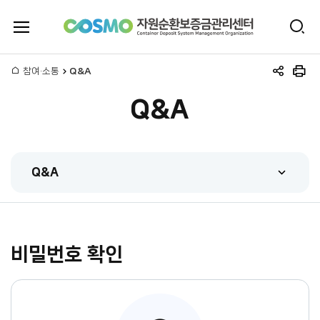
전
검
체
자
색
메
뉴
홈
참여·소통
Q&A
원
공
인
열
유
쇄
기
Q&A
하
순
기
환
Q&A
보
FAQ
증
Q&A
금
비밀번호 확인
관련법규
관
시스템매뉴얼
리