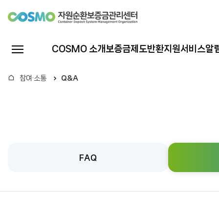
자
원
전
COSMO 소개
보증금제도
반환지원서비스
알
체
순
메
홈
참여·소통
Q&A
뉴
환
열
기
보
증
FAQ
금
관
리