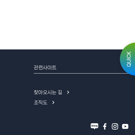
QUICK
관련사이트
찾아오시는 길
조직도
블
페
인
유
로
이
스
튜