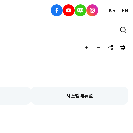
KR
EN
페
유
블
인
이
튜
로
스
스
브
그
타
검
북
그
색
램
글
글
공
인
자
자
유
쇄
크
작
하
게
게
기
시스템매뉴얼