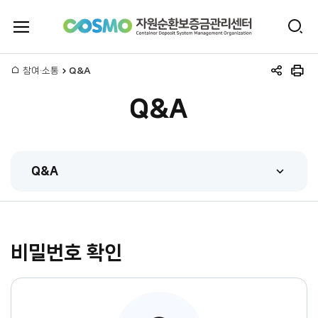
전
검
체
자
색
메
뉴
홈
참여·소통
Q&A
원
공
인
열
유
쇄
기
Q&A
하
순
기
환
Q&A
보
FAQ
증
Q&A
금
비밀번호 확인
관련법규
관
시스템매뉴얼
리