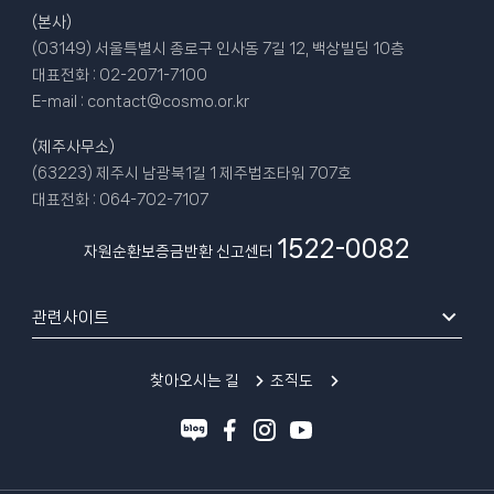
(본사)
(03149) 서울특별시 종로구 인사동 7길 12, 백상빌딩 10층
대표전화 :
02-2071-7100
E-mail :
contact@cosmo.or.kr
(제주사무소)
(63223) 제주시 남광북1길 1 제주법조타워 707호
대표전화 :
064-702-7107
1522-0082
자원순환보증금반환 신고센터
관련사이트
찾아오시는 길
조직도
블
페
인
유
로
이
스
튜
그
스
타
브