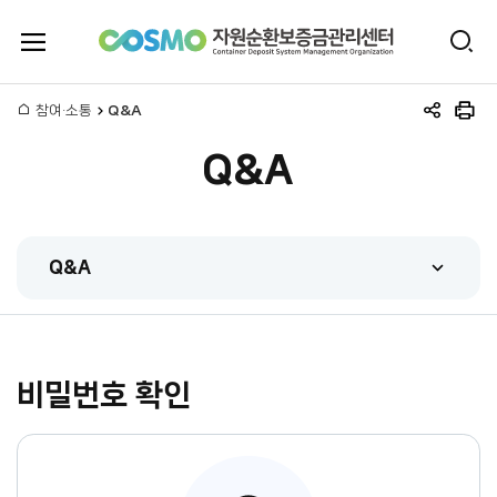
전
검
체
자
색
메
뉴
홈
참여·소통
Q&A
원
공
인
열
유
쇄
기
Q&A
하
순
기
환
Q&A
보
FAQ
증
Q&A
금
비밀번호 확인
관련법규
관
시스템매뉴얼
리