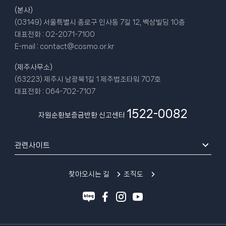
(본사)
(03149) 서울특별시 종로구 인사동 7길 12, 백상빌딩 10층
대표전화 :
02-2071-7100
E-mail :
contact@cosmo.or.kr
(제주사무소)
(63223) 제주시 남광북1길 1 제주법조타워 707호
대표전화 :
064-702-7107
1522-0082
자원순환보증금반환 신고센터
관련사이트
찾아오시는 길
조직도
블
페
인
유
로
이
스
튜
그
스
타
브