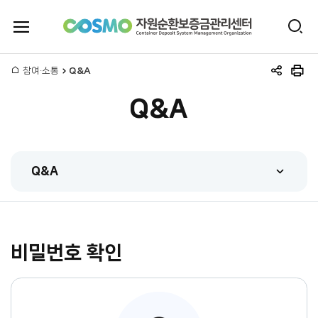
전
검
체
자
색
메
뉴
홈
참여·소통
Q&A
원
공
인
열
유
쇄
기
Q&A
하
순
기
환
Q&A
보
FAQ
증
Q&A
금
비밀번호 확인
관련법규
관
시스템매뉴얼
리