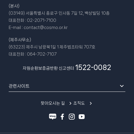
(본사)
(03149) 서울특별시 종로구 인사동 7길 12, 백상빌딩 10층
대표전화 :
02-2071-7100
E-mail :
contact@cosmo.or.kr
(제주사무소)
(63223) 제주시 남광북1길 1 제주법조타워 707호
대표전화 :
064-702-7107
1522-0082
자원순환보증금반환 신고센터
관련사이트
찾아오시는 길
조직도
블
페
인
유
로
이
스
튜
그
스
타
브