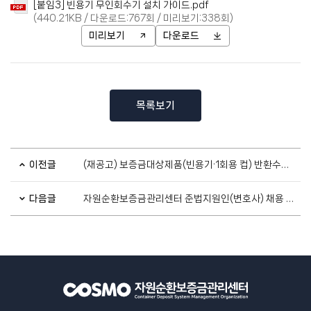
[붙임3] 빈용기 무인회수기 설치 가이드.pdf
(440.21KB / 다운로드:767회 / 미리보기:338회)
미리보기
다운로드
목록보기
이전글
(재공고) 보증금대상제품(빈용기·1회용 컵) 반환수집소 운영 및 관리(경남 김해시)
다음글
자원순환보증금관리센터 준법지원인(변호사) 채용 공고