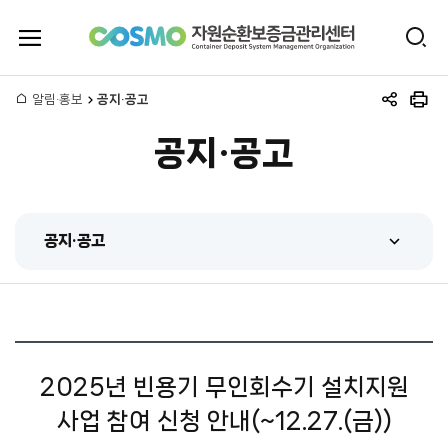
전
검
체
자
색
메
뉴
홈
알림·홍보
공지·공고
원
공
인
열
유
쇄
기
공지·공고
하
순
기
환
공지·공고
보
공지·공고
증
센터 동정
금
홍보동영상
관
2025년 빈용기 무인회수기 설치지원
간행물
사업 참여 신청 안내(~12.27.(금))
리