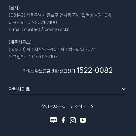
(본사)
(03149) 서울특별시 종로구 인사동 7길 12, 백상빌딩 10층
대표전화 :
02-2071-7100
E-mail :
contact@cosmo.or.kr
(제주사무소)
(63223) 제주시 남광북1길 1 제주법조타워 707호
대표전화 :
064-702-7107
1522-0082
자원순환보증금반환 신고센터
관련사이트
찾아오시는 길
조직도
블
페
인
유
로
이
스
튜
그
스
타
브