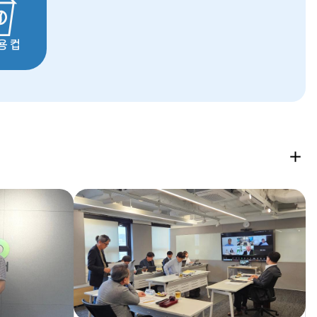
용 컵
포
토
뉴
스
더
보
기