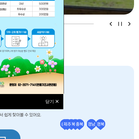
이
정
다
전
지
음
슬
슬
라
라
이
이
드
드
아보세요!
닫기
 쉽게 찾아볼 수 있어요.
전남
충남
서울
제주
전북
경기
충북
강원
경남
경북
광주