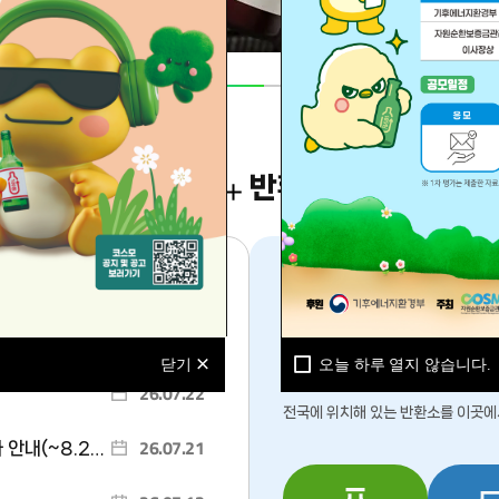
 신고센터
02
/
02
고
반환지원 서비스
전
체
게
시
26.08.06
역 입찰 재공고
글
나에게 가까운
더
26.07.23
입찰 공고
보
반환소 위치
를 찾
닫기
오늘 하루 열지 않습니다.
기
26.07.22
전국에 위치해 있는 반환소를
이곳에서
26.07.21
.21.(금))