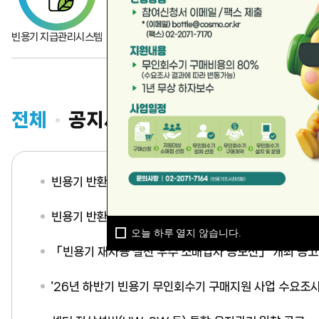
센
빈용기 지급관리시스템
1회용 컵 지급관리시스템
자원순환보증금반환
터
전체
공지사항
입찰공고
채용공
빈용기 반환수집소 운영 및 관리(부산 수영구 등 8개사) 용
빈용기 반환수집소 운영 및 관리(부산 수영구 등 9개사) 
오늘 하루 열지 않습니다.
「빈용기 재사용 실천 우수 소매업자 공모전」 개최 공고
'26년 하반기 빈용기 무인회수기 구매지원 사업 수요조사 안내(~8