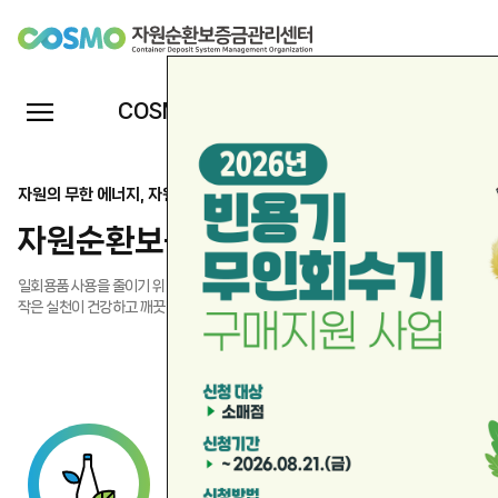
자
원
전
COSMO 소개
보증금제도
반환지원서비스
알
체
순
메
뉴
자원의 무한 에너지, 자원순환의 중심
환
열
자원순환보증금관리센터
기
보
일회용품 사용을 줄이기 위한 다 쓰고 다시 쓰는 보증금제도!
증
작은 실천이 건강하고 깨끗한 세상을 만들어 갑니다.
금
관
리