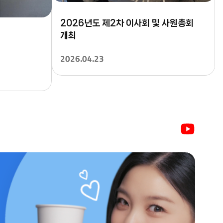
2026년도 제2차 이사회 및 사원총회
개최
2026.04.23
유
튜
브
페
페
이
이
스
스
북
북