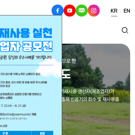
KR
EN
페
유
블
인
이
튜
로
스
스
브
그
타
검
북
그
색
램