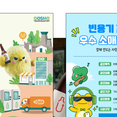
림·홍보
참여·소통