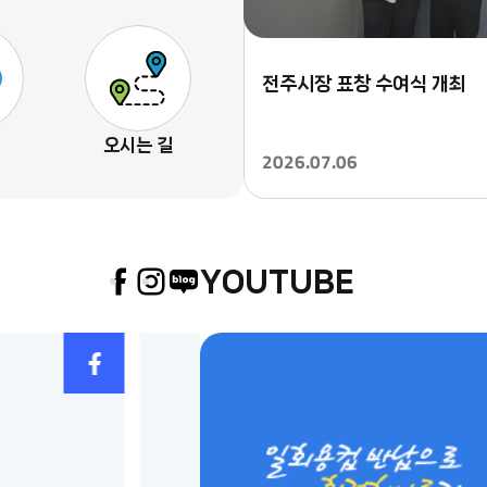
전주시장 표창 수여식 개최
오시는 길
2026.07.06
YOUTUBE
페
인
블
이
스
로
스
타
그
페
북
그
이
램
스
북