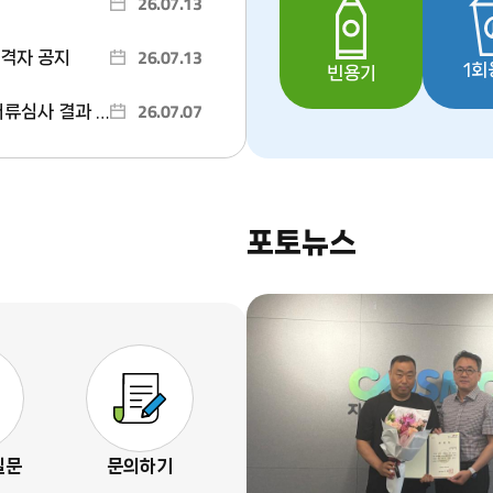
26.07.13
26.07.13
격자 공지
1회
빈용기
26.07.07
 면접 일정 안내
포토뉴스
질문
문의하기