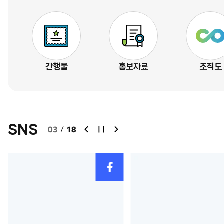
간행물
홍보자료
조직도
이
정
다
SNS
03
/
18
전
지
음
슬
슬
라
라
페
이
이
이
드
드
스
북