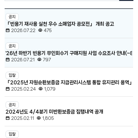
·
센
공
공
고
공지
지
터
「빈용기 재사용 실천 우수 소매업자 공모전」 개최 공고
검
·
색
2026.07.22
475
공
고
공지
목
'26년 하반기 빈용기 무인회수기 구매지원 사업 수요조사 안내(~8.21
록
2026.07.21
797
-
번
입찰
호,
「2025년 자원순환보증금 지급관리시스템 통합 유지관리 용역」 
분
2025.02.24
1,079
류,
제
공지
2024년도 4/4분기 미반환보증금 집행내역 공개
목,
2025.02.11
1,805
등
록
입찰
일,