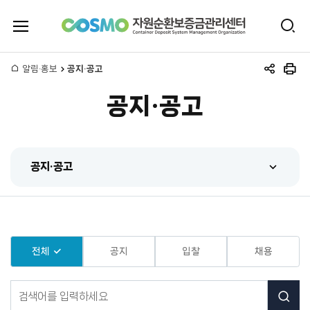
전
검
체
자
색
메
뉴
홈
알림·홍보
공지·공고
원
공
인
열
유
쇄
기
공지·공고
하
순
기
환
공지·공고
보
공지·공고
증
센터 동정
금
홍보동영상
전체
공지
입찰
채용
관
간행물
공
리
지