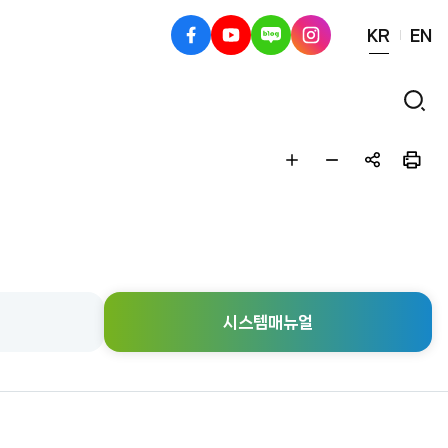
KR
EN
페
유
블
인
이
튜
로
스
스
브
그
타
검
북
그
색
램
글
글
공
인
자
자
유
쇄
크
작
하
게
게
기
시스템매뉴얼