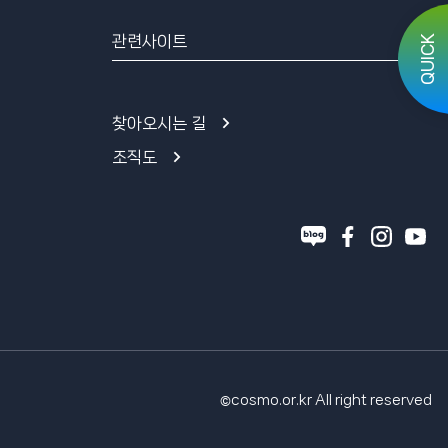
관련사이트
QUICK
찾아오시는 길
조직도
블
페
인
유
로
이
스
튜
그
스
타
브
북
그
램
cosmo.or.kr All right reserved
©