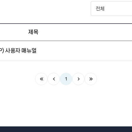
시
스
템
매
제목
뉴
얼
검
) 사용자 매뉴얼
색
1