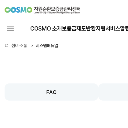
자
원
전
COSMO 소개
보증금제도
반환지원서비스
알
체
순
메
홈
참여·소통
시스템매뉴얼
뉴
환
열
기
보
증
FAQ
금
관
리