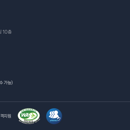
 10층
수 가능)
격지원