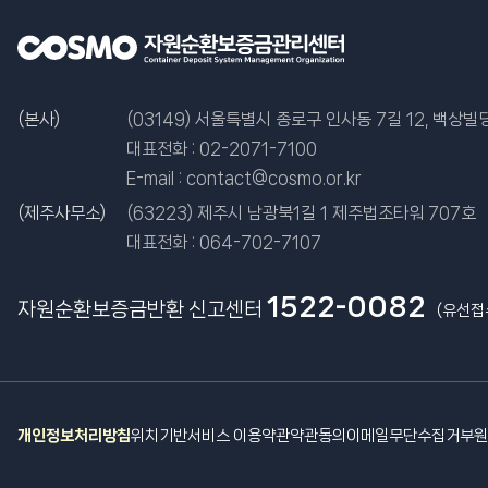
제
목,
등
록
일,
(본사)
(03149) 서울특별시 종로구 인사동 7길 12, 백상빌딩
첨
대표전화 :
02-2071-7100
부
E-mail :
contact@cosmo.or.kr
파
(제주사무소)
(63223) 제주시 남광북1길 1 제주법조타워 707호
일,
대표전화 :
064-702-7107
조
회
1522-0082
자원순환보증금반환 신고센터
(유선접
수
개인정보처리방침
위치기반서비스 이용약관
약관동의
이메일무단수집거부
원