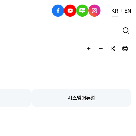
KR
EN
페
유
블
인
이
튜
로
스
스
브
그
타
검
북
그
색
램
글
글
공
인
자
자
유
쇄
크
작
하
게
게
기
시스템매뉴얼