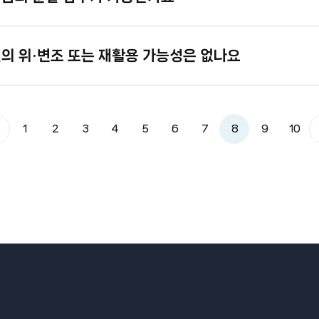
벨의 위·변조 또는 재활용 가능성은 없나요
1
2
3
4
5
6
7
8
9
10