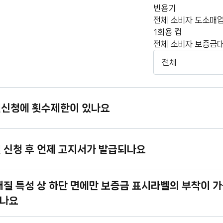
빈
빈용기
용
전체
소비자
도소매
기
1
1회용 컵
회
전체
소비자
보증금
용
FAQ
컵
검
색
벨신청에 횟수제한이 있나요
벨 신청 후 언제 고지서가 발급되나요
 재질 특성 상 하단 면에만 보증금 표시라벨의 부착이 
나요