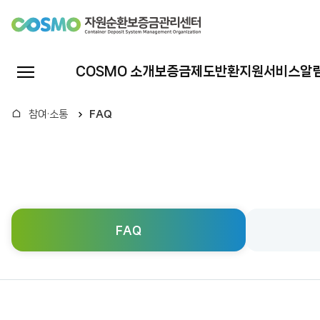
자
원
전
COSMO 소개
보증금제도
반환지원서비스
알
체
순
메
홈
참여·소통
FAQ
뉴
환
열
기
보
증
FAQ
금
관
리